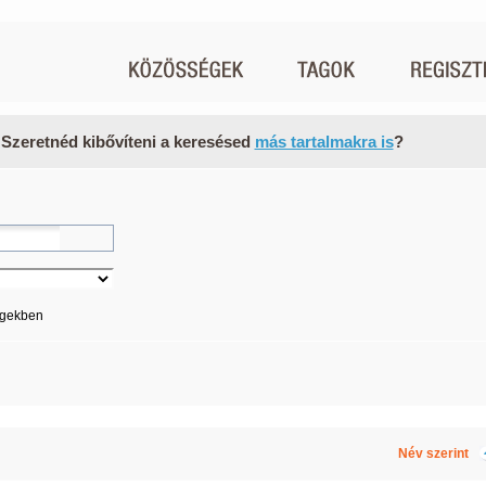
 Szeretnéd kibővíteni a keresésed
más tartalmakra is
?
égekben
Név szerint