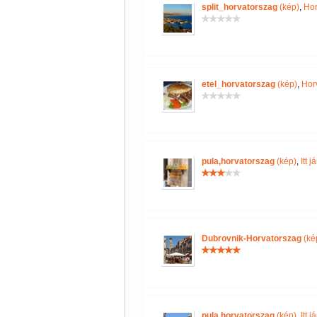
split_horvatorszag
(kép)
,
Hor
etel_horvatorszag
(kép)
,
Hor
pula,horvatorszag
(kép)
,
Itt 
Dubrovnik-Horvatorszag
(ké
pula,horvatorszag
(kép)
,
Itt 