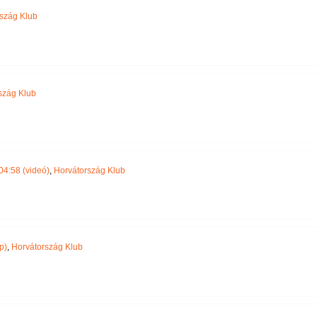
szág Klub
szág Klub
04:58 (videó)
,
Horvátország Klub
p)
,
Horvátország Klub