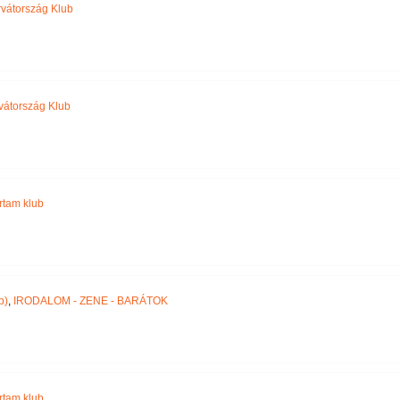
vátország Klub
vátország Klub
jártam klub
p)
,
IRODALOM - ZENE - BARÁTOK
jártam klub