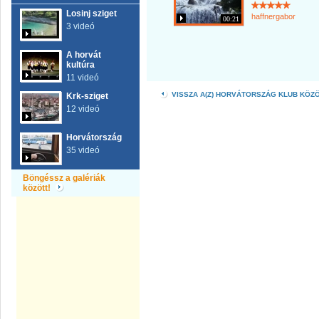
Losinj sziget
haffnergabor
00:21
3 videó
A horvát
kultúra
11 videó
VISSZA A(Z) HORVÁTORSZÁG KLUB KÖZ
Krk-sziget
12 videó
Horvátország
35 videó
Böngéssz a galériák
között!