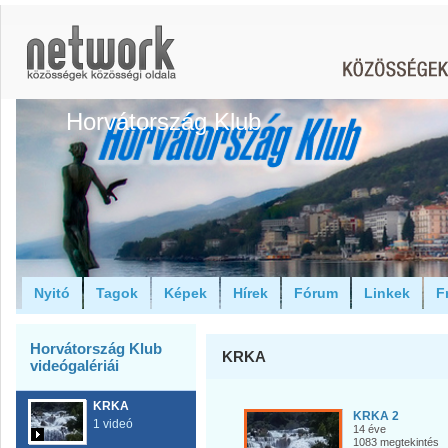
Horvátország Klub
Nyitó
Tagok
Képek
Hírek
Fórum
Linkek
F
Horvátország Klub
KRKA
videógalériái
KRKA
KRKA 2
1 videó
14 éve
1083 megtekintés