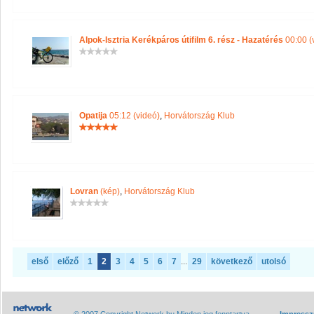
Alpok-Isztria Kerékpáros útifilm 6. rész - Hazatérés
00:00 (
Opatija
05:12 (videó)
,
Horvátország Klub
Lovran
(kép)
,
Horvátország Klub
első
előző
1
2
3
4
5
6
7
...
29
következő
utolsó