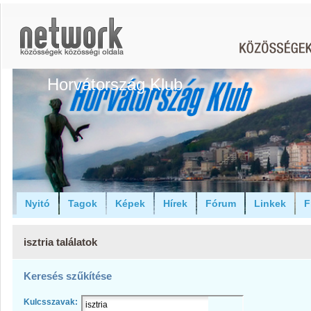
Horvátország Klub
Nyitó
Tagok
Képek
Hírek
Fórum
Linkek
F
isztria találatok
Keresés szűkítése
Kulcsszavak: