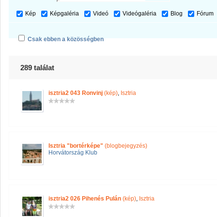
Kép
Képgaléria
Videó
Videógaléria
Blog
Fórum
Csak ebben a közösségben
289 találat
isztria2 043 Ronvinj
(kép)
,
Isztria
Isztria "bortérképe"
(blogbejegyzés)
Horvátország Klub
isztria2 026 Pihenés Pulán
(kép)
,
Isztria