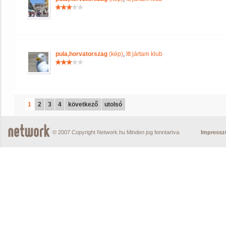
pula,horvatorszag
(kép)
,
Itt jártam klub
1
2
3
4
következő
utolsó
© 2007 Copyright Network.hu Minden jog fenntartva.
Impress