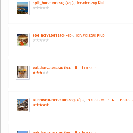
split_horvatorszag
(kép)
,
Horvátország Klub
etel_horvatorszag
(kép)
,
Horvátország Klub
pula,horvatorszag
(kép)
,
Itt jártam klub
Dubrovnik-Horvatorszag
(kép)
,
IRODALOM - ZENE - BARÁT
pula,horvatorszag
(kép)
,
Itt jártam klub