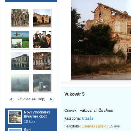
Vukovár 5
2/6
oldal (48 kép)
Címkék:
vukovár a hŐs vÁros
Novi Vinodolski
(kvarner öböl)
Kategória:
Utazás
10 kép
Feltöltötte:
Csordás László
|
15 éve
Senj