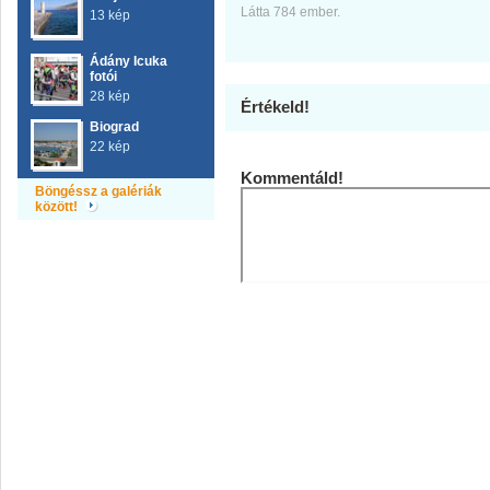
Látta 784 ember.
13 kép
Ádány Icuka
fotói
28 kép
Értékeld!
Biograd
22 kép
Kommentáld!
Böngéssz a galériák
között!