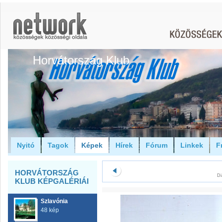
Horvátország Klub
Nyitó
Tagok
Képek
Hírek
Fórum
Linkek
F
HORVÁTORSZÁG
Di
KLUB KÉPGALÉRIÁI
Szlavónia
48 kép