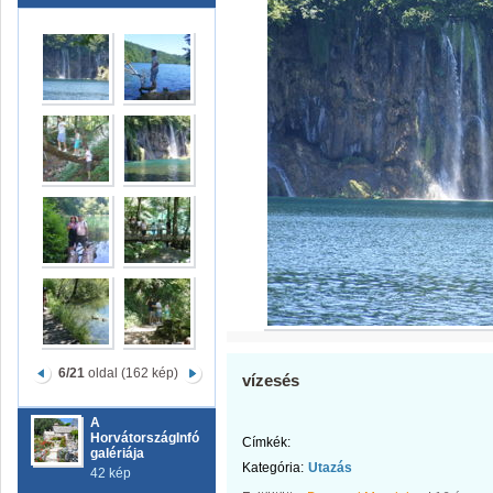
6/21
oldal (162 kép)
vízesés
A
HorvátországInfó
Címkék:
galériája
Kategória:
Utazás
42 kép