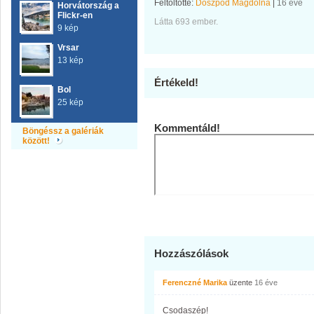
Feltöltötte:
Doszpod Magdolna
|
16 éve
Horvátország a
Flickr-en
Látta 693 ember.
9 kép
Vrsar
13 kép
Értékeld!
Bol
25 kép
Kommentáld!
Böngéssz a galériák
között!
Hozzászólások
Ferenczné Marika
üzente
16 éve
Csodaszép!