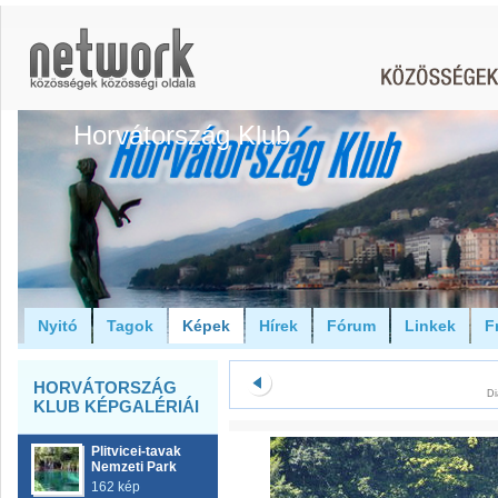
Horvátország Klub
Nyitó
Tagok
Képek
Hírek
Fórum
Linkek
F
HORVÁTORSZÁG
Di
KLUB KÉPGALÉRIÁI
Plitvicei-tavak
Nemzeti Park
162 kép