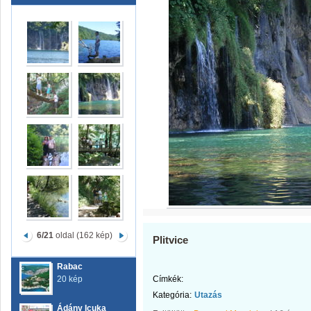
6/21
oldal (162 kép)
Plitvice
Rabac
20 kép
Címkék:
Kategória:
Utazás
Ádány Icuka