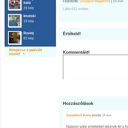
Feltöltötte:
Doszpod Magdolna
|
16 éve
fotói
28 kép
Látta 651 ember.
Imotski
18 kép
Rovinj
Értékeld!
85 kép
Böngéssz a galériák
Kommentáld!
között!
Hozzászólások
Zavarkóné Anna
üzente
16 éve
Nagyon szép emlékeket idéznek fel a fo