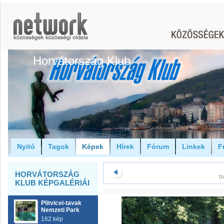
Horvátország Klub
Nyitó
Tagok
Képek
Hírek
Fórum
Linkek
F
HORVÁTORSZÁG
Di
KLUB KÉPGALÉRIÁI
Plitvicei-tavak
Nemzeti Park
162 kép