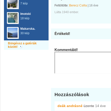
7 kép
Feltöltötte:
Berecz Csilla
|
16 éve
Látta 1940 ember.
Imotski
18 kép
Makarska.
30 kép
Értékeld!
Böngéssz a galériák
között!
Kommentáld!
Hozzászólások
deák andrásné
üzente
14 éve