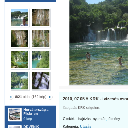
8/21
oldal (162 kép)
2010, 07.05 A KRK.-i vizesés cso
látogatás KRK szigetén.
Horvátország a
Flickr-en
9 kép
Címkék:
hajózás
nyaralás
élmény
Kategória:
Utazás
DRVENIK