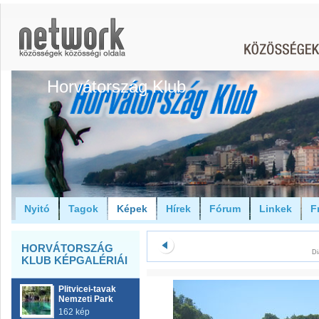
Horvátország Klub
Nyitó
Tagok
Képek
Hírek
Fórum
Linkek
F
HORVÁTORSZÁG
Di
KLUB KÉPGALÉRIÁI
Plitvicei-tavak
Nemzeti Park
162 kép