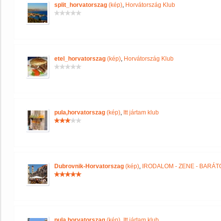
split_horvatorszag
(kép)
,
Horvátország Klub
etel_horvatorszag
(kép)
,
Horvátország Klub
pula,horvatorszag
(kép)
,
Itt jártam klub
Dubrovnik-Horvatorszag
(kép)
,
IRODALOM - ZENE - BARÁT
pula,horvatorszag
(kép)
,
Itt jártam klub