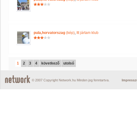
pula,horvatorszag
(kép)
,
Itt jártam klub
1
2
3
4
következő
utolsó
© 2007 Copyright Network.hu Minden jog fenntartva.
Impress