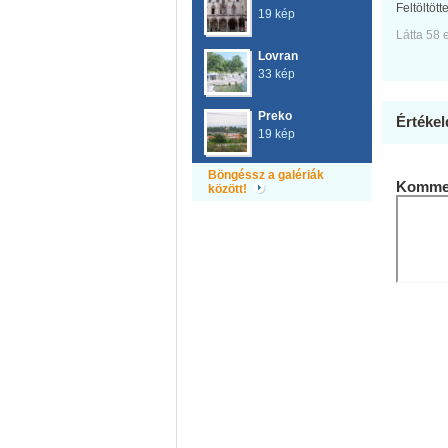
Feltöltött
19 kép
Látta 58 
Lovran
33 kép
Preko
Értékel
19 kép
Böngéssz a galériák
Kommen
között!