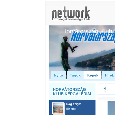
Horvátország Klub
Nyitó
Tagok
Képek
Hírek
HORVÁTORSZÁG
KLUB KÉPGALÉRIÁI
Pag sziget
99 kép