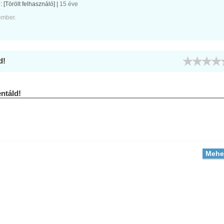
e:
[Törölt felhasználó]
|
15 éve
ember.
d!
táld!