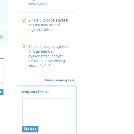
különbség?
2 hete
új blogbejegyzést
írt:
Útmutató az első
regisztrációhoz
3 hete
új blogbejegyzést
írt:
Cashback a
gyakorlatban: hogyan
működhet a veszteség-
visszatérítés?
Friss események »
Szólj hozzá te is!