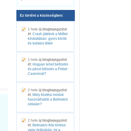
Ez történt a közösségben:
1 hete
új blogbejegyzést
írt:
Crash játékok a MrBet
kínálatában: gyors körök
és tudatos tétek
1 hete
új blogbejegyzést
írt:
Hogyan lehet befizetni
és pénzt kifizetni a Pribet
Casinónál?
2 hete
új blogbejegyzést
írt:
Mely fizetési módok
használhatók a Betmatch
oldalán?
2 hete
új blogbejegyzést
írt:
Betmatch-fiók törlése
vagy önkizárás: mi a