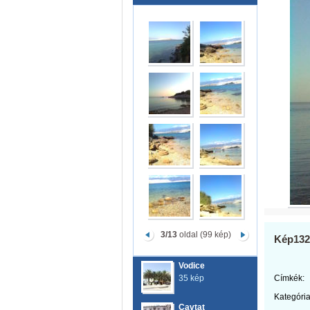
3/13
oldal (99 kép)
Kép132
Vodice
35 kép
Címkék:
Kategória
Cavtat