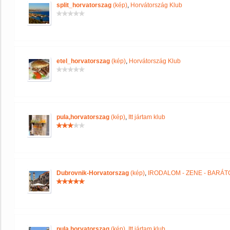
split_horvatorszag
(kép)
,
Horvátország Klub
etel_horvatorszag
(kép)
,
Horvátország Klub
pula,horvatorszag
(kép)
,
Itt jártam klub
Dubrovnik-Horvatorszag
(kép)
,
IRODALOM - ZENE - BARÁT
pula,horvatorszag
(kép)
,
Itt jártam klub