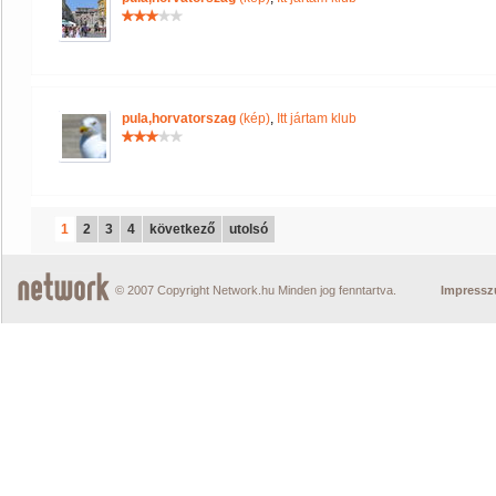
pula,horvatorszag
(kép)
,
Itt jártam klub
1
2
3
4
következő
utolsó
© 2007 Copyright Network.hu Minden jog fenntartva.
Impress