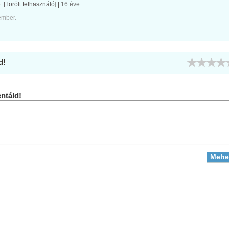
e:
[Törölt felhasználó]
|
16 éve
ember.
d!
táld!