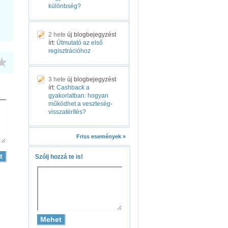
különbség?
2 hete
új blogbejegyzést
írt:
Útmutató az első
regisztrációhoz
3 hete
új blogbejegyzést
írt:
Cashback a
gyakorlatban: hogyan
működhet a veszteség-
visszatérítés?
Friss események »
Szólj hozzá te is!