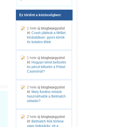
Ez történt a közösségben:
1 hete
új blogbejegyzést
írt:
Crash játékok a MrBet
kínálatában: gyors körök
és tudatos tétek
1 hete
új blogbejegyzést
írt:
Hogyan lehet befizetni
és pénzt kifizetni a Pribet
Casinónál?
2 hete
új blogbejegyzést
írt:
Mely fizetési módok
használhatók a Betmatch
oldalán?
2 hete
új blogbejegyzést
írt:
Betmatch-fiók törlése
vagy önkizárás: mi a