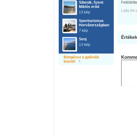
Sibenik, Szent
Feltöltött
Miklós erőd
Látta 84 
13 kép
Sportturizmus
Horvátországban
7 kép
Értékel
Senj
13 kép
Kommen
Böngéssz a galériák
között!