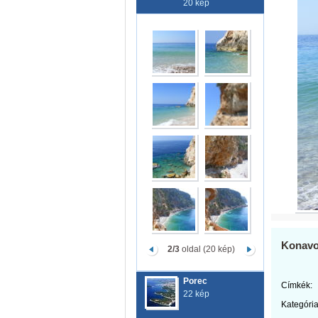
20 kép
Konavos
2/3
oldal (20 kép)
Porec
Címkék:
22 kép
Kategória