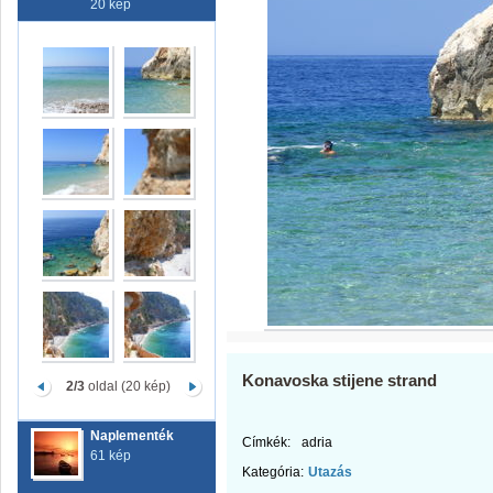
20 kép
Konavoska stijene strand
2/3
oldal (20 kép)
Naplementék
Címkék:
adria
61 kép
Kategória:
Utazás