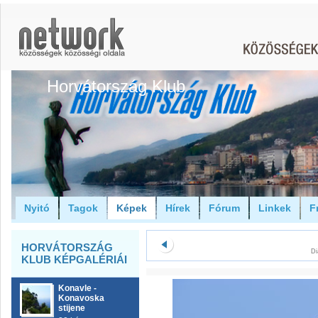
Horvátország Klub
Nyitó
Tagok
Képek
Hírek
Fórum
Linkek
F
HORVÁTORSZÁG
Di
KLUB KÉPGALÉRIÁI
Konavle -
Konavoska
stijene