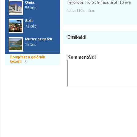
Omis.
Feltöltötte:
[Törölt felhasználó]
|
16 éve
56 kép
Látta 110 ember.
Split
73 kép
Értékeld!
Murter szigetek
15 kép
Kommentáld!
Böngéssz a galériák
között!