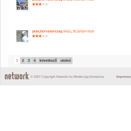
pula,horvatorszag
(kép)
,
Itt jártam klub
1
2
3
4
következő
utolsó
© 2007 Copyright Network.hu Minden jog fenntartva.
Impress