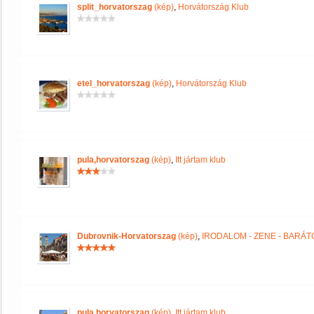
split_horvatorszag
(kép)
,
Horvátország Klub
etel_horvatorszag
(kép)
,
Horvátország Klub
pula,horvatorszag
(kép)
,
Itt jártam klub
Dubrovnik-Horvatorszag
(kép)
,
IRODALOM - ZENE - BARÁT
pula,horvatorszag
(kép)
,
Itt jártam klub