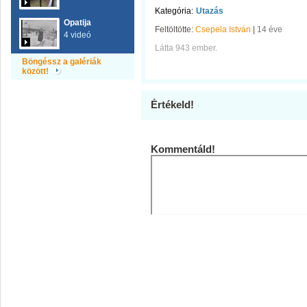
Kategória:
Utazás
Opatija
Feltöltötte:
Csepela István
|
14 éve
4 videó
Látta 943 ember.
Böngéssz a galériák
között!
Értékeld!
Kommentáld!