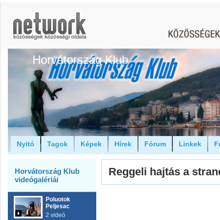
Horvátország Klub
Nyitó
Tagok
Képek
Hírek
Fórum
Linkek
F
Reggeli hajtás a stran
Horvátország Klub
videógalériái
Poluotok
Peljesac
2 videó