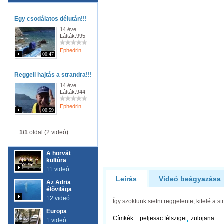
Egy csodálatos délután!!!
14 éve
Látták:995
Ephedrin
00:47
Reggeli hajtás a strandra!!!
14 éve
Látták:944
Ephedrin
00:59
1/1
oldal (2 videó)
A horvát
kultúra
11 videó
Leírás
Videó beágyazása
Az Adria
élővilága
12 videó
Így szoktunk sietni reggelente, kifelé a st
Europa
Címkék:
peljesac félsziget
zulojana
1 videó