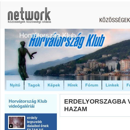
Horvátország Klub
Nyitó
Tagok
Képek
Hírek
Fórum
Linkek
F
ERDELYORSZAGBA 
Horvátország Klub
videógalériái
HAZAM
erdely
legszebb
dalaibol ének