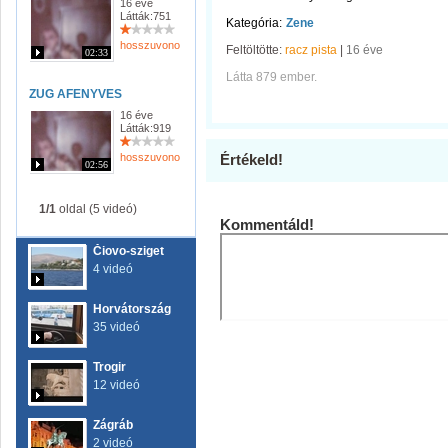
16 éve
Látták:751
Kategória:
Zene
hosszuvono
Feltöltötte:
racz pista
|
16 éve
02:33
Látta 879 ember.
ZUG AFENYVES
16 éve
Látták:919
hosszuvono
Értékeld!
02:56
1/1
oldal (5 videó)
Kommentáld!
Čiovo-sziget
4 videó
Horvátország
35 videó
Trogir
12 videó
Zágráb
2 videó