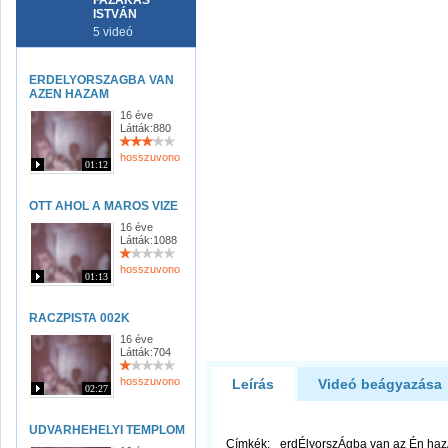
FAZAKAS
ISTVÁN
5 videó
ERDELYORSZAGBA VAN
AZEN HAZAM
16 éve
Látták:880
hosszuvono
01:12
OTT AHOL A MAROS VIZE
16 éve
Látták:1088
hosszuvono
01:13
RACZPISTA 002K
16 éve
Látták:704
hosszuvono
Leírás
Videó beágyazása
02:27
UDVARHEHELYI TEMPLOM
Címkék:
erdÉlyorszÁgba van az Én hazÁ