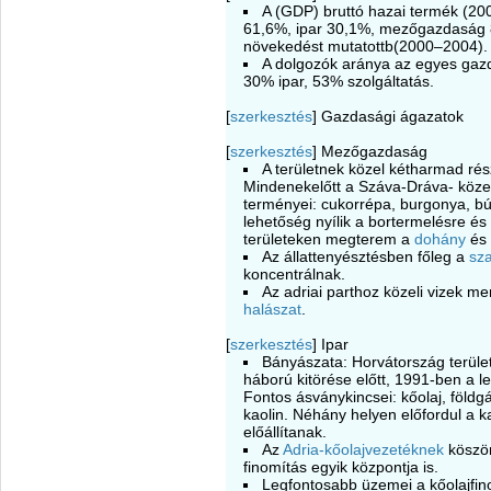
A (GDP) bruttó hazai termék (200
61,6%, ipar 30,1%, mezőgazdaság 
növekedést mutatottb(2000–2004).
A dolgozók aránya az egyes ga
30% ipar, 53% szolgáltatás.
[
szerkesztés
]
Gazdasági ágazatok
[
szerkesztés
]
Mezőgazdaság
A területnek közel kétharmad ré
Mindenekelőtt a Száva-Dráva- köze á
terményei: cukorrépa, burgonya, bú
lehetőség nyílik a bortermelésre és 
területeken megterem a
dohány
és
Az állattenyésztésben főleg a
sz
koncentrálnak.
Az adriai parthoz közeli vizek me
halászat
.
[
szerkesztés
]
Ipar
Bányászata: Horvátország terüle
háború kitörése előtt, 1991-ben a 
Fontos ásványkincsei: kőolaj, földg
kaolin. Néhány helyen előfordul a k
előállítanak.
Az
Adria-kőolajvezetéknek
köszö
finomítás egyik központja is.
Legfontosabb üzemei a kőolajfino