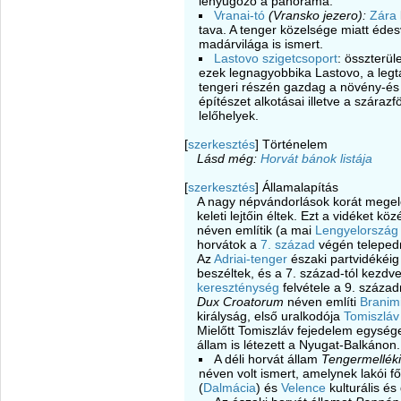
lenyűgöző a panoráma.
Vranai-tó
(Vransko jezero):
Zára
tava. A tenger közelsége miatt édes
madárvilága is ismert.
Lastovo szigetcsoport
: összterü
ezek legnagyobbika Lastovo, a legt
tengeri részén gazdag a növény-és ál
építészet alkotásai illetve a száraz
lelőhelyek.
[
szerkesztés
]
Történelem
Lásd még:
Horvát bánok listája
[
szerkesztés
]
Államalapítás
A nagy népvándorlások korát mege
keleti lejtőin éltek. Ezt a vidéket k
néven említik (a mai
Lengyelország
horvátok a
7. század
végén teleped
Az
Adriai-tenger
északi partvidékéig
beszéltek, és a 7. század-tól kezdv
kereszténység
felvétele a 9. század
Dux Croatorum
néven említi
Branim
királyság, első uralkodója
Tomiszláv
Mielőtt Tomiszláv fejedelem egysége
állam is létezett a Nyugat-Balkánon.
A déli horvát állam
Tengermellék
néven volt ismert, amelynek lakói fő
(
Dalmácia
) és
Velence
kulturális és