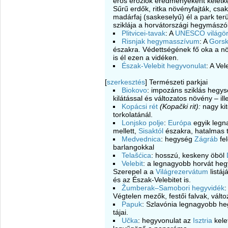
erős eróziók eredményeként keletkez
Sűrű erdők, ritka növényfajták, csak
madárfaj (saskeselyű) él a park te
sziklája a horvátországi hegymászók
Plitvicei-tavak
: A
UNESCO
világö
Risnjak hegymasszívum
: A
Gorsk
északra. Védettségének fő oka a nö
is él ezen a vidéken.
Észak-Velebit hegyvonulat
: A Ve
[
szerkesztés
]
Természeti parkjai
Biokovo
: impozáns sziklás hegy
kilátással és változatos növény – ille
Kopácsi rét
(Kopački rit):
nagy kit
torkolatánál.
Lonjsko polje
:
Európa
egyik legn
mellett,
Sisaktól
északra, hatalmas t
Medvednica
: hegység
Zágráb
fel
barlangokkal
Telašćica
: hosszú, keskeny öböl
Velebit
: a legnagyobb horvát hegy
Szerepel a a
Világrezervátum
listáj
és az Észak-Velebitet is.
Žumberak–Samobori hegyvidék
:
Végtelen mezők, festői falvak, válto
Papuk
: Szlavónia legnagyobb he
tájai.
Učka
: hegyvonulat az
Isztria
kele