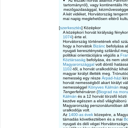
Az északi horvát államot
Pannón
tartományról), vagy kontinentális Ho
mezőgazdasággal, kézművességgel 
A két vidéket, Horvátország tengerme
mai napig meglehetősen eltérő kultu
[
szerkesztés
]
Középkor
A középkori horvát királyság fényko
1074
) érte el.
Horvátország történetének első sz
hogy a horvátok
Bizánc
befolyása al
nyugati kereszténység szilárdul meg.
politikai orientációjára végülis a
Fra
Köztársaság
befolyása, és nem utol
Magyarországgal
volt döntő hatássa
1102
-től, a horvát uralkodóház kihal
magyar királyt illették meg. Trónut
nemesség egy része
Árpád-házi
kir
horvát nemességből akart királyt vál
nemességgel
Könyves Kálmán
magya
Tengerfehérváron
(
Biograd na mor
Kálmán
és a 12 horvát törzsfő köz
kezdve egészen a első világháború 
Magyarország perszonálunióban áll
uralkodója volt.
Az
1400-as évek
közepére, a Magya
támadás következtében és a mai
Bo
nyugati és déli végei Horvátországna