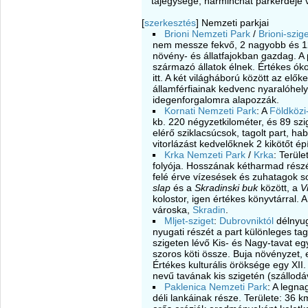
tájegysége, harminchat parkerdeje 
[
szerkesztés
]
Nemzeti parkjai
Brioni Nemzeti Park
/
Brioni-szig
nem messze fekvő, 2 nagyobb és 12 
növény- és állatfajokban gazdag. A 
származó állatok élnek. Értékes óko
itt. A két világháború között az elők
államférfiainak kedvenc nyaralóhely
idegenforgalomra alapozzák.
Kornati Nemzeti Park
: A
Földközi
kb. 220 négyzetkilométer, és 89 sz
elérő sziklacsúcsok, tagolt part, hab
vitorlázást kedvelőknek 2 kikötőt épí
Krka Nemzeti Park
/
Krka
: Terül
folyója. Hosszának kétharmad részé
felé érve vízesések és zuhatagok s
slap
és a
Skradinski buk
között, a
V
kolostor, igen értékes könyvtárral. 
városka,
Skradin
.
Mljet-sziget
:
Dubrovniktól
délnyuga
nyugati részét a part különleges tag
szigeten lévő Kis- és Nagy-tavat eg
szoros köti össze. Buja növényzet, e
Értékes kulturális öröksége egy XII.
nevű tavának kis szigetén (szállodáv
Paklenica Nemzeti Park
: A legna
déli lankáinak része. Területe: 36 k