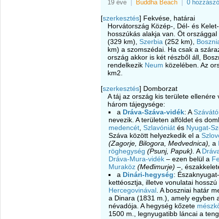
19 éve
|
Buddha Beach
|
0 hozzászó
[
szerkesztés
]
Fekvése, határai
Horvátország Közép-, Dél- és Kelet-E
hosszúkás alakja van. Öt országgal
(329 km),
Szerbia
(252 km),
Boszni
km) a szomszédai. Ha csak a szárazfö
ország akkor is két részből áll, Bo
rendelkezik
Neum
közelében. Az or
km2.
[
szerkesztés
]
Domborzat
A táj az ország kis területe ellené
három tájegysége:
a
Dráva-Száva-vidék
: A
Szávátó
nevezik. A területen alföldet és do
medencét
,
Szlavóniát
és
Nyugat-Sz
Száva között helyezkedik el a
Szlov
(Zagorje, Bilogora, Medvednica),
a
röghegység
(Psunj, Papuk).
A
Dráv
Dráva-Mura-vidék
– ezen belül a
Fe
Muraköz
(Međimurje)
–, északkelet
a
Dinári-hegység
: Északnyugat–
kettéosztja, illetve vonulatai hoss
Hercegovinával
. A boszniai határ 
a Dinara (1831 m.), amely egyben
névadója. A hegység kőzete
mészk
1500 m., legnyugatibb láncai a teng