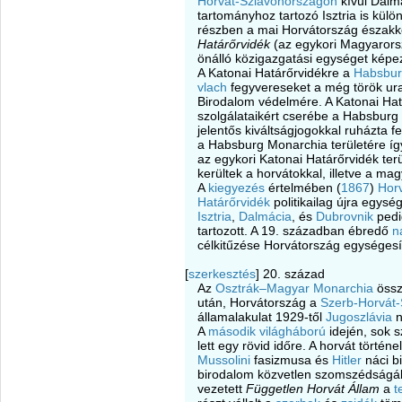
Horvát-Szlavónországon
kívül Dalm
tartományhoz tartozó Isztria is külö
részben a mai Horvátország északke
Határőrvidék
(az egykori Magyarorszá
önálló közigazgatási egységet képez
A Katonai Határőrvidékre a
Habsbur
vlach
fegyvereseket a még török ural
Birodalom védelmére. A Katonai Hat
szolgálataikért cserébe a Habsburg
jelentős kiváltságjogokkal ruházta fe
a Habsburg Monarchia területére így
az egykori Katonai Határőrvidék ter
kerültek a horvátokkal, illetve a m
A
kiegyezés
értelmében (
1867
)
Hor
Határőrvidék
politikailag újra egység
Isztria
,
Dalmácia
, és
Dubrovnik
pedi
tartozott. A 19. században ébredő
n
célkitűzése Horvátország egységesít
[
szerkesztés
]
20. század
Az
Osztrák–Magyar Monarchia
össz
után, Horvátország a
Szerb-Horvát-
államalakulat 1929-től
Jugoszlávia
n
A
második világháború
idején, sok s
lett egy rövid időre. A horvát tört
Mussolini
fasizmusa és
Hitler
náci bi
birodalom közvetlen szomszédságá
vezetett
Független Horvát Állam
a
t