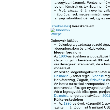
a vegyipari üzemek. Fontos terméke
beton, fémáruk és textilipari terméke
A bányászat néhány éve hanyatlá
háborúban sok megsemmisült vagy ká
anyagi ráfordítást igényel, így ez 
[
szerkesztés
]
Kereskedelem
Dubrovnik látképe
Jelenleg a gazdaság vezető ágaza
idegenforgalom és a közlekedés.
Idegenforgalom
Az
1980
-as években a jugoszláviai 
idegenforgalmi bevételének 80%-át.
veszteségeket szenvedett, de a hos
vonzerejét.
Az ország idegenforgalmi területei 
Dalmácia
(Zadari régió,
Šibeniki
régi
Horvátország, Zágráb,
Szlavónia
é
Az Isztria turisztikai szempontból az
centrumai a félsziget nyugati partjá
Adria legnagyobb félszigete, partj
Dalmácia
tengerparti sávjában
200
Külkereskedelem
Az
1990
-es évek közepétől áruex
szinten már több mint 5 milliárd U