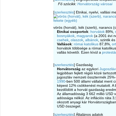
Fő szócikk:
Horvátország városai
[
szerkesztés
]
Etnikai, nyelvi, vallási 
vörös (horvát), kék (szerb), narancs (
Etnikai csoportok
:
horvátok
89%,
bosnyákok
,
magyarok
(a 2001 évi n
csehek
,
olaszok
,
albánok
, szintik é
Vallások
:
római katolikus
87,8%,
or
horvátok többsége a római katoliku
vallás követői. Ezen kívül a
protest
[
szerkesztés
]
Gazdaság
Horvátország
az egykori
Jugoszláv
legjobban fejlett régiói közé tartozot
jugoszláv nemzeti össztermék 25%-
1990
-ben 500 állami vállalat ment 
képest 12% csökkenést mutatott. A 
kezdődött a horvát gazdaság ered
Az államadósság 3 662 millió USD v
adóssága nélkül. Az inflációs ráta 3,
okozott anyagi kár Horvátországban
USD összeget.
[
szerkesztés
]
Általános adatok