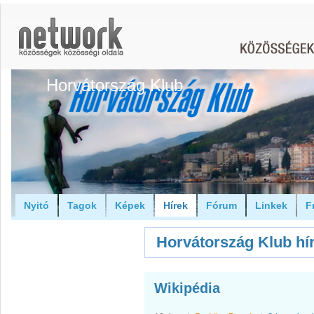
Horvátország Klub
Nyitó
Tagok
Képek
Hírek
Fórum
Linkek
F
Horvátország Klub hír
Wikipédia