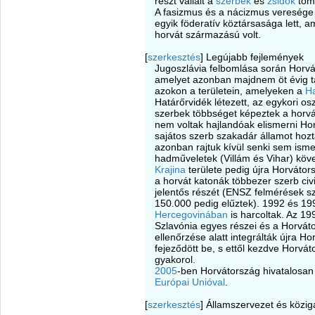
részt vállalt a
szerbek
és
zsidók
töme
A fasizmus és a nácizmus veresége 
egyik föderatív köztársasága lett, 
horvát származású volt.
[
szerkesztés
]
Legújabb fejlemények
Jugoszlávia felbomlása során Horv
amelyet azonban majdnem öt évig ta
azokon a területein, amelyeken a
H
Határőrvidék létezett, az egykori osz
szerbek többséget képeztek a horv
nem voltak hajlandóak elismerni Ho
sajátos szerb szakadár államot hozt
azonban rajtuk kívül senki sem isme
hadműveletek (Villám és Vihar) köv
Krajina
területe pedig újra Horvátor
a horvát katonák többezer szerb civ
jelentős részét (ENSZ felmérések sze
150.000 pedig elűztek). 1992 és 19
Hercegovinában
is harcoltak. Az 19
Szlavónia egyes részei és a Horvát
ellenőrzése alatt integrálták újra 
fejeződött be, s ettől kezdve Horváto
gyakorol.
2005
-ben Horvátország hivatalosan 
Európai Unióval
.
[
szerkesztés
]
Államszervezet és közig