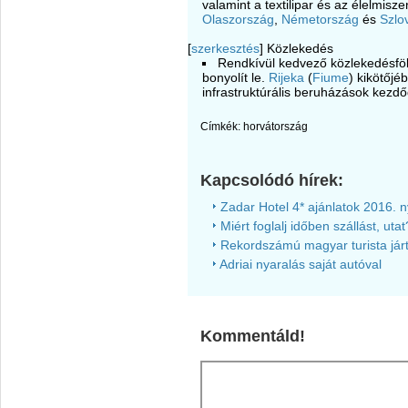
valamint a textilipar és az élelmisze
Olaszország
,
Németország
és
Szlo
[
szerkesztés
]
Közlekedés
Rendkívül kedvező közlekedésföld
bonyolít le.
Rijeka
(
Fiume
) kikötőjé
infrastruktúrális beruházások kezdő
Címkék:
horvátország
Kapcsolódó hírek:
Zadar Hotel 4* ajánlatok 2016. n
Miért foglalj időben szállást, utat
Rekordszámú magyar turista járt
Adriai nyaralás saját autóval
Kommentáld!