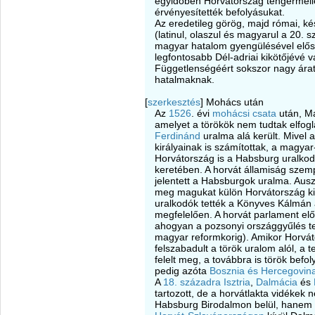
egyidőben Horvátország tengermell
érvényesítették befolyásukat.
Az eredetileg görög, majd római, kés
(latinul, olaszul és magyarul a 20. 
magyar hatalom gyengülésével elős
legfontosabb Dél-adriai kikötőjévé v
Függetlenségéért sokszor nagy árat k
hatalmaknak.
[
szerkesztés
]
Mohács után
Az
1526
. évi
mohácsi csata
után, Ma
amelyet a törökök nem tudtak elfogl
Ferdinánd
uralma alá került. Mivel
királyainak is számítottak, a magya
Horvátország is a Habsburg uralkod
keretében. A horvát államiság szem
jelentett a Habsburgok uralma. Ausz
meg magukat külön Horvátország kir
uralkodók tették a Könyves Kálmán á
megfelelően. A horvát parlament elő
ahogyan a pozsonyi országgyűlés t
magyar reformkorig). Amikor Horvát
felszabadult a török uralom alól, a
felelt meg, a továbbra is török befo
pedig azóta
Bosznia és Hercegovin
A
18. századra
Isztria
,
Dalmácia
és
tartozott, de a horvátlakta vidékek
Habsburg Birodalmon belül, hanem tö