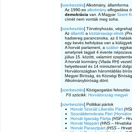
[
szerkesztés
]
Alkotmány, államforma
Az 1990-es
alkotmány
elfogadása ó
demokrácia
van. A Magyar
Szent K
címét nem vonták meg soha.
[
szerkesztés
]
Törvényhozás, végrehajt
Az
államfő
a
köztársasági elnök
(Pr
hadsereg parancsnoka, az ő hatásköré
egy kevés befolyása van a külügyekr
A horvát parlament, a
szábor
egykam
amelynek tagjait 4 évente népszavaz
július 15. között, valamint szeptemb
A horvát kormány
(Vlada RH)
vezet
helyettessel és 14 miniszterrel dolg
Horvátországban háromtáblás bírós
Megyei Bíróság, és Községi Bírósá
Alkotmánybíróság dönt.
[
szerkesztés
]
Közigazgatási felosztás
Fő szócikk:
Horvátország megyéi
[
szerkesztés
]
Politikai pártok
Horvát Szociál Liberális Párt
(HSL
Szociáldemokrata Párt (Horvátor
Horvát Igazság Pártja
(HSP – Hrv
Horvát Néppárt
(HNS – Hrvatska
Horvát Parasztpárt
(HSS – Hrvats