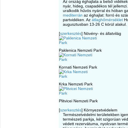
Az ország éghajlata a belső vidéke
nyár, hideg, csapadékos tél jellemz
uralkodik hűvös nyárral és hóban ga
mediterrán
az éghajlat: forró és sz
partvidéken. Az
átlaghőmérséklet
Ho
augusztusban 13-26 C körül alakul.
[
szerkesztés
]
Növény- és állatvilág
Paklenica Nemzeti Park
Kornati Nemzeti Park
Krka Nemzeti Park
Plitvicei Nemzeti Park
[
szerkesztés
]
Környezetvédelem
Természetvédelmi területekben ige
természeti parkja, két szigorúan vé
védett rezervátuma, nyolcvan termé