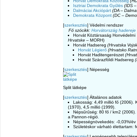
Horvát Demokrata Közösség
(HD
Isztriai Demokrata Gyűlés
(IDS –
Dalmáciai Akciópárt
(DA – Dalmat
Demokrata Központ
(DC – Demok
[
szerkesztés
]
Védelmi rendszer
Fő szócikk:
Horvátország hadereje
Horvát Köztársaság Honvédelmi 
Hrvatske
– MORH)
Horvát Hadsereg
(Hrvatska Vojs
Horvát Légierő
(Hrvatsko Ratn
Horvát Haditengerészet
(Hrva
Horvát Szárazföldi Hadsereg
(
[
szerkesztés
]
Népesség
Split látképe
[
szerkesztés
]
Általános adatok
Lakosság: 4,49 millió fő (2006). K
(1970), 4,5 millió (1999).
Népsűrűség: 80 fő / km2 (2006). L
a Pannon-régió.
Népességnövekedés: -0,03%/év 
Születéskor várható élettartam: f
[
szerkesztés
]
Legnépesebb település