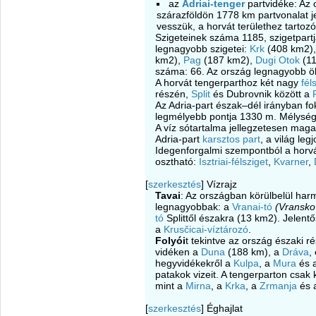
az
Adriai-tenger
partvidéke: Az 
szárazföldön 1778 km partvonalat je
vesszük, a horvát területhez tartoz
Szigeteinek száma 1185, szigetpart
legnagyobb szigetei:
Krk
(408 km2)
km2),
Pag
(187 km2),
Dugi Otok
(11
száma: 66. Az ország legnagyobb ö
A horvát tengerparthoz két nagy
fél
részén,
Split
és Dubrovnik között a
Az Adria-part észak–dél irányban f
legmélyebb pontja 1330 m. Mélysé
A víz sótartalma jellegzetesen mag
Adria-part
karsztos part
, a világ leg
Idegenforgalmi szempontból a horv
osztható:
Isztriai-félsziget
,
Kvarner
,
[
szerkesztés
]
Vízrajz
Tavai
: Az országban körülbelül har
legnagyobbak: a
Vranai-tó
(Vransko
tó
Splittől északra (13 km2). Jelent
a
Krusčicai-víztározó
.
Folyói
t tekintve az ország északi 
vidéken a
Duna
(188 km), a
Dráva
,
hegyvidékekről a
Kulpa
, a
Mura
és 
patakok vizeit. A tengerparton csak 
mint a
Mirna
, a
Krka
, a
Zrmanja
és 
[
szerkesztés
]
Éghajlat