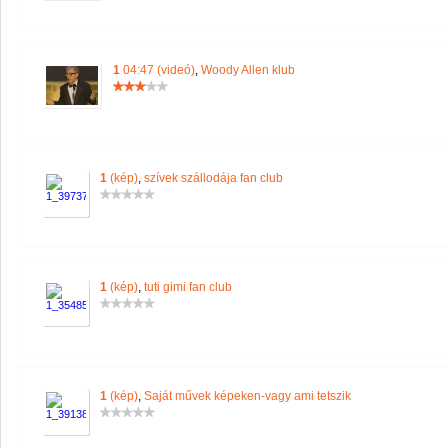
1
04:47 (videó)
,
Woody Allen klub
1
(kép)
,
szívek szállodája fan club
1
(kép)
,
tuti gimi fan club
1
(kép)
,
Saját művek képeken-vagy ami tetszik