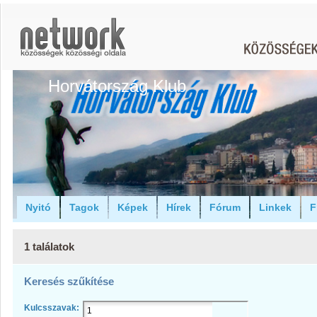
Horvátország Klub
Nyitó
Tagok
Képek
Hírek
Fórum
Linkek
F
1 találatok
Keresés szűkítése
Kulcsszavak: