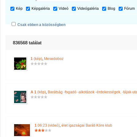
Kép
Képgaléria
Videó
Videógaléria
Blog
Fórum
Csak ebben a közösségben
836568 találat
1
(kép)
,
Mesedoboz
A 1
(kép)
,
Barátság -fogadó -alkotások -érdekességek. -tájak-ut
1
06:23 (videó)
,
élet igazságai Baráti Köre klub