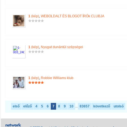
1
(kép)
,
WEBOLDALT ÉS BLOGOT ÍRÓk CLUBJA
1
(kép)
,
Nyugat dunántúl szépségei
1
(kép)
,
Robbie Williams klub
első
előző
4
5
6
7
8
9
10
...
83657
következő
utolsó