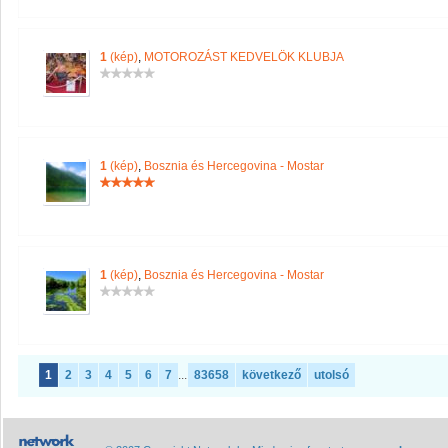
1
(kép)
,
MOTOROZÁST KEDVELÖK KLUBJA
1
(kép)
,
Bosznia és Hercegovina - Mostar
1
(kép)
,
Bosznia és Hercegovina - Mostar
1
2
3
4
5
6
7
...
83658
következő
utolsó