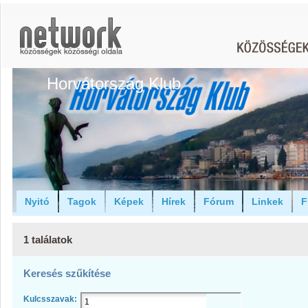
Horvátország Klub
Nyitó
Tagok
Képek
Hírek
Fórum
Linkek
F
1 találatok
Keresés szűkítése
Kulcsszavak: