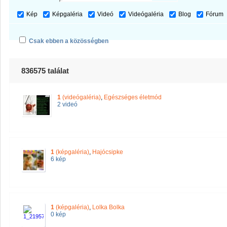
Kép
Képgaléria
Videó
Videógaléria
Blog
Fórum
Csak ebben a közösségben
836575 találat
1
(videógaléria)
,
Egészséges életmód
2 videó
1
(képgaléria)
,
Hajócsipke
6 kép
1
(képgaléria)
,
Lolka Bolka
0 kép