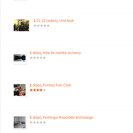
1
01:11 (videó)
,
Und klub
1
(kép)
,
imre és marika vezseny
1
(kép)
,
Forma1 Fan Club
1
(kép)
,
Ferihegyi Repülőtér közössége