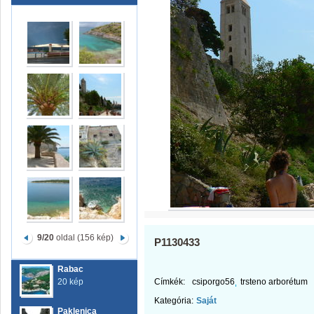
9/20
oldal (156 kép)
P1130433
Rabac
20 kép
Címkék:
csiporgo56
trsteno arborétum
Kategória:
Saját
Paklenica