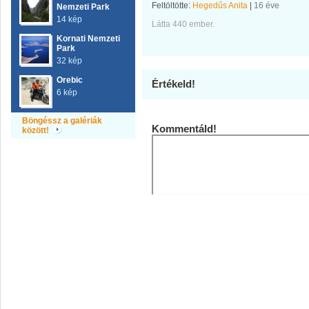
Feltöltötte:
Hegedűs Anita
|
16 éve
Nemzeti Park
14 kép
Látta 440 ember.
Kornati Nemzeti
Park
32 kép
Orebic
Értékeld!
6 kép
Böngéssz a galériák
Kommentáld!
között!