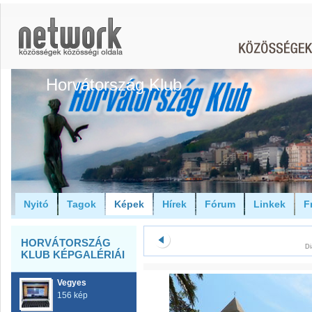
Horvátország Klub
Nyitó
Tagok
Képek
Hírek
Fórum
Linkek
F
HORVÁTORSZÁG
Di
KLUB KÉPGALÉRIÁI
Vegyes
156 kép