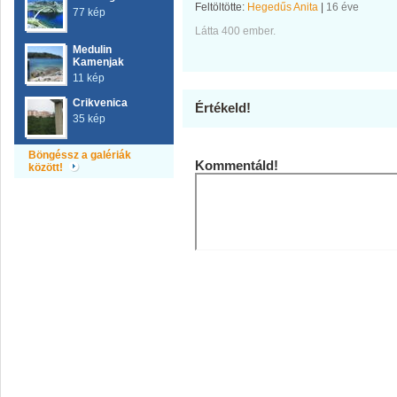
Feltöltötte:
Hegedűs Anita
|
16 éve
77 kép
Látta 400 ember.
Medulin
Kamenjak
11 kép
Crikvenica
Értékeld!
35 kép
Böngéssz a galériák
Kommentáld!
között!