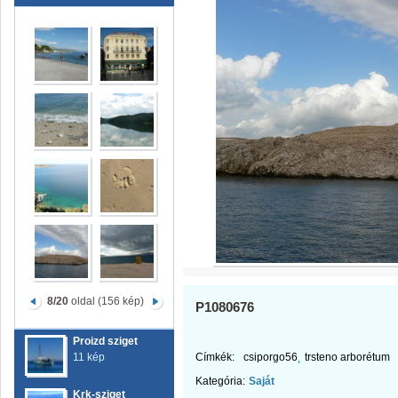
8/20
oldal (156 kép)
P1080676
Proizd sziget
11 kép
Címkék:
csiporgo56
trsteno arborétum
Kategória:
Saját
Krk-sziget