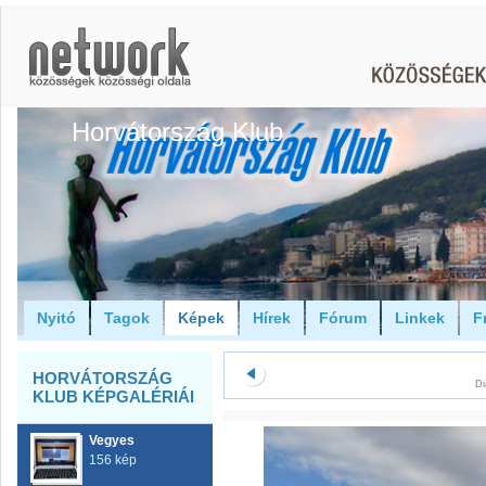
Horvátország Klub
Nyitó
Tagok
Képek
Hírek
Fórum
Linkek
F
HORVÁTORSZÁG
Di
KLUB KÉPGALÉRIÁI
Vegyes
156 kép