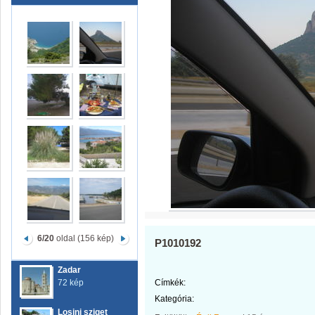
6/20
oldal (156 kép)
P1010192
Zadar
72 kép
Címkék:
Kategória:
Losinj sziget