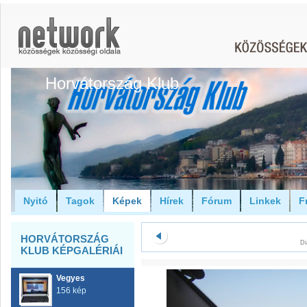
Horvátország Klub
Nyitó
Tagok
Képek
Hírek
Fórum
Linkek
F
HORVÁTORSZÁG
Di
KLUB KÉPGALÉRIÁI
Vegyes
156 kép