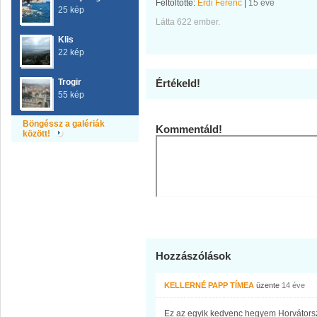
Feltöltötte:
Érdi Ferenc
|
15 éve
25 kép
Látta 622 ember.
Klis
22 kép
Trogir
Értékeld!
55 kép
Böngéssz a galériák
Kommentáld!
között!
Hozzászólások
KELLERNÉ PAPP TÍMEA
üzente
14 éve
Ez az egyik kedvenc hegyem Horvátors