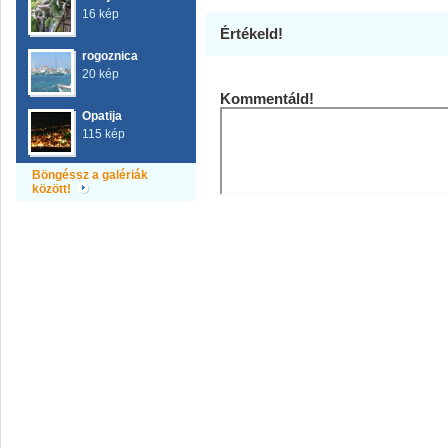
16 kép
Értékeld!
rogoznica
20 kép
Kommentáld!
Opatija
115 kép
Böngéssz a galériák
között!