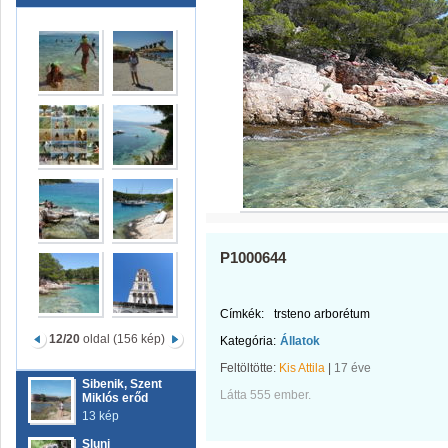
P1000644
Címkék:
trsteno arborétum
12/20
oldal (156 kép)
Kategória:
Állatok
Feltöltötte:
Kis Attila
|
17 éve
Sibenik, Szent
Látta 555 ember.
Miklós erőd
13 kép
Slunj