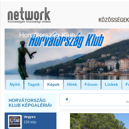
Horvátország Klub
Nyitó
Tagok
Képek
Hírek
Fórum
Linkek
F
HORVÁTORSZÁG
Di
KLUB KÉPGALÉRIÁI
Vegyes
156 kép