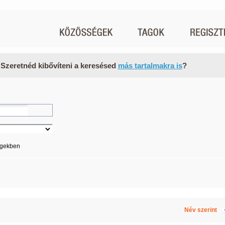
 Szeretnéd kibővíteni a keresésed
más tartalmakra is
?
égekben
Név szerint