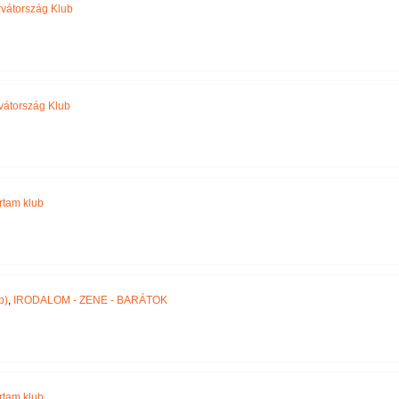
vátország Klub
vátország Klub
jártam klub
p)
,
IRODALOM - ZENE - BARÁTOK
jártam klub