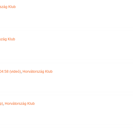
szág Klub
szág Klub
04:58 (videó)
,
Horvátország Klub
p)
,
Horvátország Klub