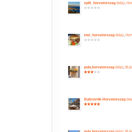
split_horvatorszag
(kép)
,
Hor
etel_horvatorszag
(kép)
,
Hor
pula,horvatorszag
(kép)
,
Itt 
Dubrovnik-Horvatorszag
(ké
pula,horvatorszag
(kép)
,
Itt 