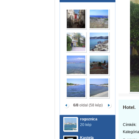
6/8
oldal (58 kép)
Hotel.
rogoznica
20 kép
Címkék:
Kategória
Kastela