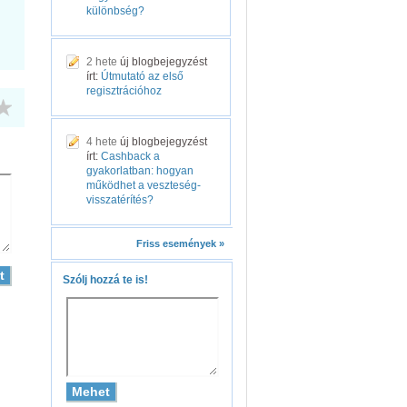
különbség?
2 hete
új blogbejegyzést
írt:
Útmutató az első
regisztrációhoz
4 hete
új blogbejegyzést
írt:
Cashback a
gyakorlatban: hogyan
működhet a veszteség-
visszatérítés?
Friss események »
Szólj hozzá te is!