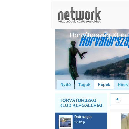
Horvátország Klub
Nyitó
Tagok
Képek
Hírek
HORVÁTORSZÁG
KLUB KÉPGALÉRIÁI
Rab sziget
58 kép