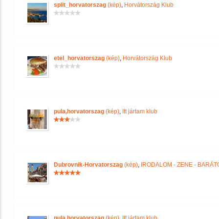
split_horvatorszag
(kép)
,
Horvátország Klub
etel_horvatorszag
(kép)
,
Horvátország Klub
pula,horvatorszag
(kép)
,
Itt jártam klub
Dubrovnik-Horvatorszag
(kép)
,
IRODALOM - ZENE - BARÁT
pula,horvatorszag
(kép)
,
Itt jártam klub