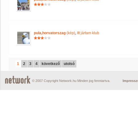
pula,horvatorszag
(kép)
,
Itt jártam klub
1
2
3
4
következő
utolsó
© 2007 Copyright Network.hu Minden jog fenntartva.
Impress