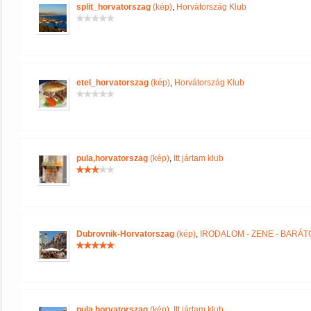
split_horvatorszag
(kép)
,
Horvátország Klub
etel_horvatorszag
(kép)
,
Horvátország Klub
pula,horvatorszag
(kép)
,
Itt jártam klub
Dubrovnik-Horvatorszag
(kép)
,
IRODALOM - ZENE - BARÁT
pula,horvatorszag
(kép)
,
Itt jártam klub