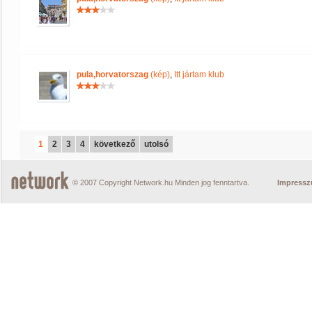
pula,horvatorszag
(kép)
,
Itt jártam klub
1
2
3
4
következő
utolsó
© 2007 Copyright Network.hu Minden jog fenntartva.
Impress