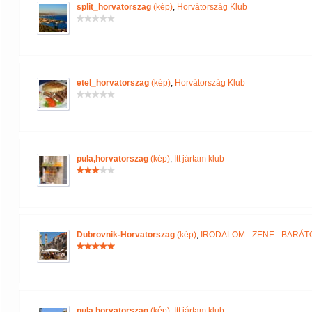
split_horvatorszag
(kép)
,
Horvátország Klub
etel_horvatorszag
(kép)
,
Horvátország Klub
pula,horvatorszag
(kép)
,
Itt jártam klub
Dubrovnik-Horvatorszag
(kép)
,
IRODALOM - ZENE - BARÁT
pula,horvatorszag
(kép)
,
Itt jártam klub