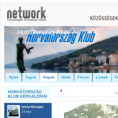
Horvátország Klub
Nyitó
Tagok
Képek
Hírek
Fórum
Linkek
F
HORVÁTORSZÁG
Di
KLUB KÉPGALÉRIÁI
Istriai félsziget
19 kép