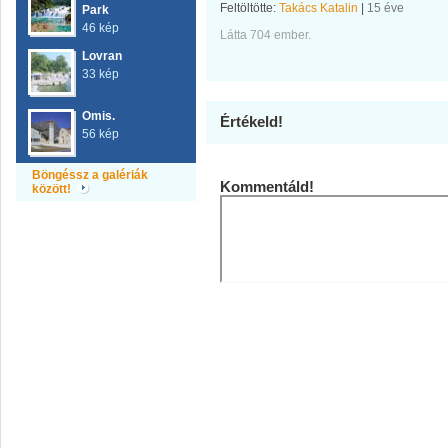
Feltöltötte:
Takács Katalin
|
15 éve
Park
46 kép
Látta 704 ember.
Lovran
33 kép
Omis.
Értékeld!
56 kép
Böngéssz a galériák
Kommentáld!
között!