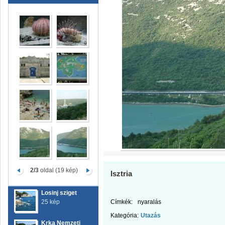
2/3
oldal (19 kép)
Isztria
Losinj sziget
25 kép
Címkék:
nyaralás
Kategória:
Utazás
Krka Nemzeti