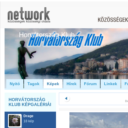
Horvátország Klub
Nyitó
Tagok
Képek
Hírek
Fórum
Linkek
F
HORVÁTORSZÁG
Di
KLUB KÉPGALÉRIÁI
Drage
18 kép