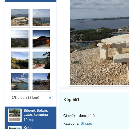
1/3
oldal (18 kép)
Kép 551
Sibenik Soláris
autós kemping
Címkék:
domtetőröl
19 kép
Kategória:
Utazás
Krka