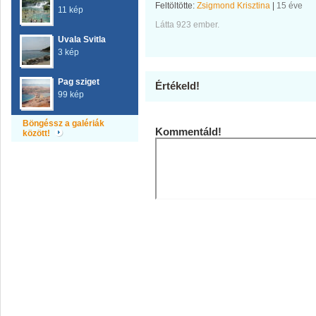
Feltöltötte:
Zsigmond Krisztina
|
15 éve
11 kép
Látta 923 ember.
Uvala Svitla
3 kép
Pag sziget
Értékeld!
99 kép
Böngéssz a galériák
Kommentáld!
között!