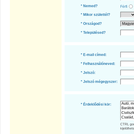
* Nemed?
Férfi
* Mikor születtél?
* Országod?
* Településed?
* E-mail címed:
* Felhasználóneved:
* Jelszó:
* Jelszó mégegyszer:
* Érdeklődési kör:
CTRL gom
kijelölhet