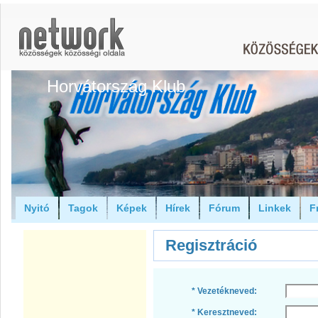
Horvátország Klub
Nyitó
Tagok
Képek
Hírek
Fórum
Linkek
F
Regisztráció
* Vezetékneved:
* Keresztneved: