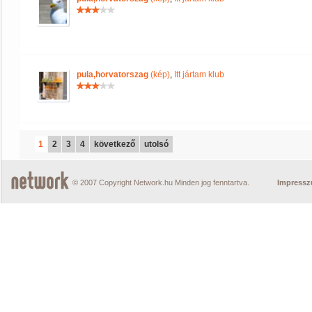
pula,horvatorszag
(kép)
,
Itt jártam klub
1
2
3
4
következő
utolsó
© 2007 Copyright Network.hu Minden jog fenntartva.
Impress