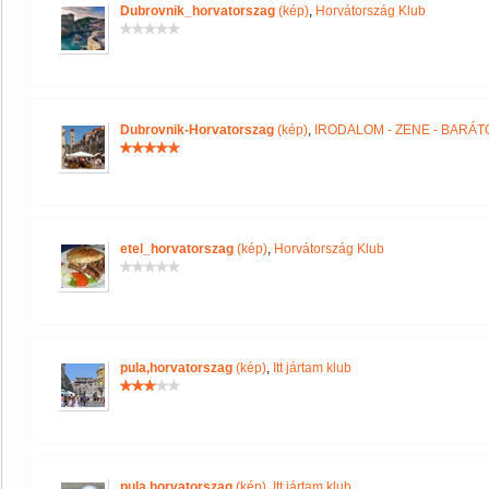
Dubrovnik_horvatorszag
(kép)
,
Horvátország Klub
Dubrovnik-Horvatorszag
(kép)
,
IRODALOM - ZENE - BARÁT
etel_horvatorszag
(kép)
,
Horvátország Klub
pula,horvatorszag
(kép)
,
Itt jártam klub
pula,horvatorszag
(kép)
,
Itt jártam klub