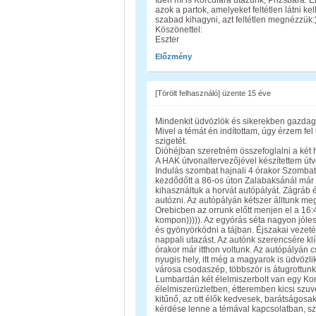
Idén mi is Korculára utazunk, Prizsbára.
azok a partok, amelyeket feltétlen látni 
szabad kihagyni, azt feltétlen megnézzük:
Köszönettel:
Eszter
Előzmény
[Törölt felhasználó]
üzente
15 éve
Mindenkit üdvözlök és sikerekben gazdag 
Mivel a témát én indítottam, úgy érzem fel
szigetét.
Dióhéjban szeretném összefoglalni a két h
A HAK útvonaltervezőjével készítettem út
Indulás szombat hajnali 4 órakor Szombat
kezdődőtt a 86-os úton Zalabaksánál már bu
kihasználtuk a horvát autópályát. Zágráb é
autózni. Az autópályán kétszer álltunk m
Orebicben az orrunk előtt menjen el a 16:
kompon))))). Az egyórás séta nagyon jólese
és gyönyörködni a tájban. Éjszakai vezet
nappali utazást. Az autónk szerencsére klí
órakor már itthon voltunk. Az autópályán c
nyugis hely, itt még a magyarok is üdvözl
városa csodaszép, többször is átugrottunk
Lumbardán két élelmiszerbolt van egy Kon
élelmiszerüzletben, étteremben kicsi szuv
kitűnő, az ott élők kedvesek, barátságosak 
kérdése lenne a témával kapcsolatban, szí