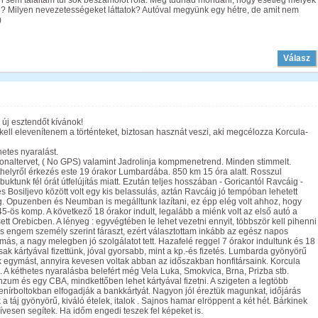
 Én sem találtam túl sok beszámolót róla. Meg tudnád mondani, hogy esetleg melyek
kell? Milyen nevezetességeket láttatok? Autóval megyünk egy hétre, de amit nem
)
Válasz
új esztendőt kívánok!
 kell elevenítenem a történteket, biztosan hasznát veszi, aki megcélozza Korcula-
etes nyaralást.
vonaltervet, ( No GPS) valamint Jadrolinja kompmenetrend. Minden stimmelt.
helyről érkezés este 19 órakor Lumbardába. 850 km 15 óra alatt. Rosszul
ktunk fél órát útfelújítás miatt. Ezután teljes hosszában - Goricantól Ravcáig -
s Bosiljevo között volt egy kis belassulás, aztán Ravcáig jó tempóban lehetett
eg. Opuzenben és Neumban is megálltunk lazítani, ez épp elég volt ahhoz, hogy
45-ös komp. A következő 18 órakor indult, legalább a miénk volt az első autó a
tt Orebicben. A lényeg : egyvégtében le lehet vezetni ennyit, többször kell pihenni
és engem személy szerint fáraszt, ezért választottam inkább az egész napos
más, a nagy melegben jó szolgálatot tett. Hazafelé reggel 7 órakor indultunk és 18
sak kártyával fizettünk, jóval gyorsabb, mint a kp.-és fizetés. Lumbarda gyönyörű
ik egymást, annyira kevesen voltak abban az időszakban honfitársaink. Korcula
. A kéthetes nyaralásba belefért még Vela Luka, Smokvica, Brna, Prizba stb.
zum és egy CBA, mindkettőben lehet kártyával fizetni. A szigeten a legtöbb
enírboltokban elfogadják a bankkártyát. Nagyon jól éreztük magunkat, időjárás
a táj gyönyörű, kiváló ételek, italok . Sajnos hamar elröppent a két hét. Bárkinek
vesen segítek. Ha időm engedi teszek fel képeket is.