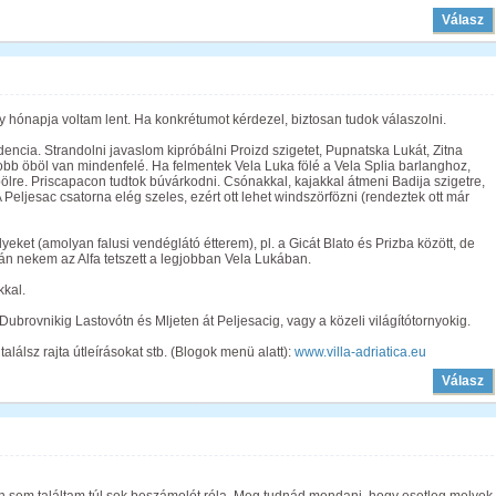
Válasz
gy hónapja voltam lent. Ha konkrétumot kérdezel, biztosan tudok válaszolni.
cia. Strandolni javaslom kipróbálni Proizd szigetet, Pupnatska Lukát, Zitna
bb öböl van mindenfelé. Ha felmentek Vela Luka fölé a Vela Splia barlanghoz,
ölre. Priscapacon tudtok búvárkodni. Csónakkal, kajakkal átmeni Badija szigetre,
Peljesac csatorna elég szeles, ezért ott lehet windszörfözni (rendeztek ott már
eket (amolyan falusi vendéglátó étterem), pl. a Gicát Blato és Prizba között, de
án nekem az Alfa tetszett a legjobban Vela Lukában.
kkal.
 Dubrovnikig Lastovótn és Mljeten át Peljesacig, vagy a közeli világítótornyokig.
álsz rajta útleírásokat stb. (Blogok menü alatt):
www.villa-adriatica.eu
Válasz