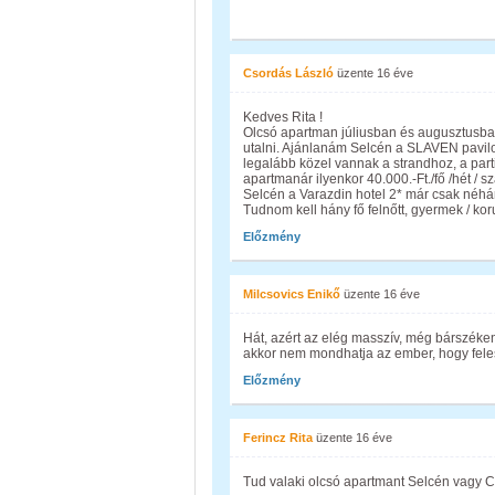
Csordás László
üzente
16 éve
Kedves Rita !
Olcsó apartman júliusban és augusztusban i
utalni. Ajánlanám Selcén a SLAVEN pavilon
legalább közel vannak a strandhoz, a parti
apartmanár ilyenkor 40.000.-Ft./fő /hét / szá
Selcén a Varazdin hotel 2* már csak néh
Tudnom kell hány fő felnőtt, gyermek / ko
Előzmény
Milcsovics Enikő
üzente
16 éve
Hát, azért az elég masszív, még bárszéken 
akkor nem mondhatja az ember, hogy felesl
Előzmény
Ferincz Rita
üzente
16 éve
Tud valaki olcsó apartmant Selcén vagy C