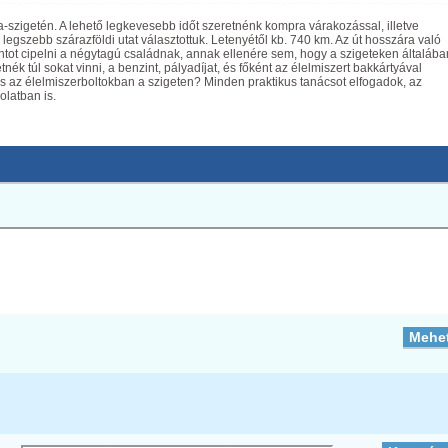
szigetén. A lehető legkevesebb időt szeretnénk kompra várakozással, illetve
legszebb szárazföldi utat választottuk. Letenyétől kb. 740 km. Az út hosszára való
ontot cipelni a négytagú családnak, annak ellenére sem, hogy a szigeteken általába
 túl sokat vinni, a benzint, pályadíjat, és főként az élelmiszert bakkártyával
tés az élelmiszerboltokban a szigeten? Minden praktikus tanácsot elfogadok, az
olatban is.