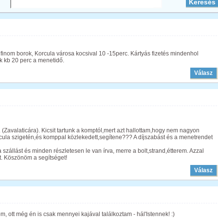
inom borok, Korcula városa kocsival 10 -15perc. Kártyás fizetés mindenhol
 kb 20 perc a menetidő.
Válasz
 (Zavalaticára). Kicsit tartunk a komptól,mert azt hallottam,hogy nem nagyon
rcula szigetén,és komppal közlekedett,segítene??? A díjszabást és a menetrendet
 a szállást és minden részletesen le van írva, merre a bolt,strand,étterem. Azzal
t. Köszönöm a segítséget!
Válasz
om, ott még én is csak mennyei kajával találkoztam - hál'Istennek! :)