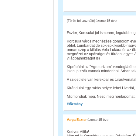
[Törölt felhasználó]
üzente
15 éve
Eszter, Korcsulát jól ismerem, legutóbb e
Korcsula város megnézése gondolom eviden
öblöt, Lumbardát de sok-sok kisebb-nagyo
onnan szép a kilátás Vela Lukára és az öb
megnézni az apátságot és fürödni egyet. A 
világbajnokságot is)
Kipróbálni az "Agroturizam" vendéglátóhely
isteni pizzák vannak mindenhol. Árban tal
A sziget tele van kerékpár és túraútvonala
Kirándulni egy rakás helyre lehet Hvartól,
Mit mondjak még. Nézd meg honlapomat, tal
Előzmény
Varga Eszter
üzente
15 éve
Kedves Attila!