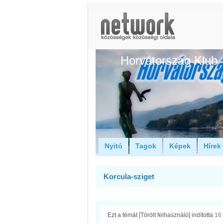
Horvátország Klub
Nyitó
Tagok
Képek
Hírek
Korcula-sziget
Ezt a témát
[Törölt felhasználó]
indította
16