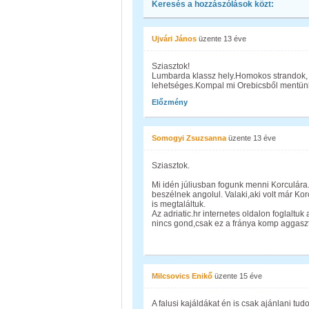
Keresés a hozzászólások közt:
Ujvári János
üzente
13 éve
Sziasztok!
Lumbarda klassz hely.Homokos strandok, f
lehetséges.Kompal mi Orebicsből mentünk
Előzmény
Somogyi Zsuzsanna
üzente
13 éve
Sziasztok.
Mi idén júliusban fogunk menni Korculára.
beszélnek angolul. Valaki,aki volt már Ko
is megtaláltuk.
Az adriatic.hr internetes oldalon foglaltuk
nincs gond,csak ez a fránya komp aggasz
Milcsovics Enikő
üzente
15 éve
A falusi kajáldákat én is csak ajánlani tud