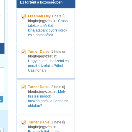
Ez történt a közösségben:
n
Freeman Lilly
1 hete
új
blogbejegyzést írt:
Crash
játékok a MrBet
kínálatában: gyors körök
és tudatos tétek
Turner Daniel
1 hete
új
blogbejegyzést írt:
Hogyan lehet befizetni és
pénzt kifizetni a Pribet
Casinónál?
Turner Daniel
2 hete
új
blogbejegyzést írt:
Mely
fizetési módok
használhatók a Betmatch
oldalán?
Turner Daniel
2 hete
új
blogbejegyzést írt:
Betmatch-fiók törlése