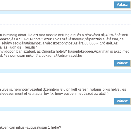
Válasz
s mindig akad. De ezt már most le kell foglalni és a részvételi díj 40 % át át kell
okat, és a SLAVEN hotelt, ezek 1*-os szálláshelyek, félpanziós ellátással, de
 sétány szolgáltatásaihoz, a városközponthoz.Az ára 68.800.-Ft /fő /hét. Az
llás +üdh.díj + reg.díj /
ány időpontban szabad, az Omorika hotel3* hasonlóképpen.Apartman is akad még
ruk / és pontosan mikor ? alpokadria@adria-travel.hu
Válasz
ülve is, nemhogy vezetni! Szerintem félúton kell keresni valami jó kis helyet, és
egesen ment el két napja. Így fíx, hogy egyben megúszod az utat! ;)
Válasz
ikvenicán július -augusztusan 1 hétre?