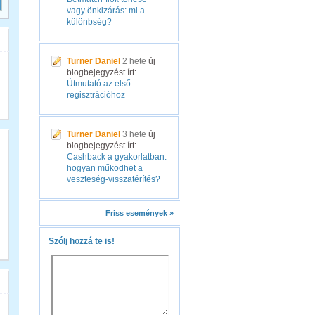
vagy önkizárás: mi a
különbség?
Turner Daniel
2 hete
új
blogbejegyzést írt:
Útmutató az első
regisztrációhoz
Turner Daniel
3 hete
új
blogbejegyzést írt:
Cashback a gyakorlatban:
hogyan működhet a
veszteség-visszatérítés?
Friss események »
Szólj hozzá te is!