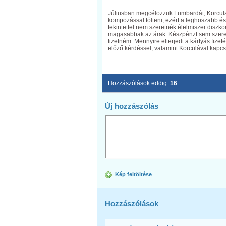
Júliusban megcélozzuk Lumbardát, Korcula-
kompozással tölteni, ezért a leghoszabb és 
tekintettel nem szeretnék élelmiszer diszk
magasabbak az árak. Készpénzt sem szeretnék
fizetném. Mennyire elterjedt a kártyás fize
előző kérdéssel, valamint Korculával kapcs
Hozzászólások eddig:
16
Új hozzászólás
Kép feltöltése
Hozzászólások