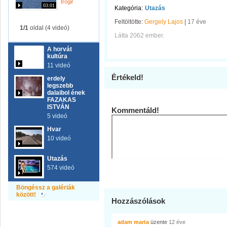
trogir
03:01
Kategória:
Utazás
Feltöltötte:
Gergely Lajos
|
17 éve
1/1
oldal (4 videó)
Látta 2062 ember.
A horvát
kultúra
11 videó
Értékeld!
erdely
legszebb
dalaibol ének
FAZAKAS
ISTVÁN
Kommentáld!
5 videó
Hvar
10 videó
Utazás
574 videó
Böngéssz a galériák
között!
Hozzászólások
adam marta
üzente
12 éve