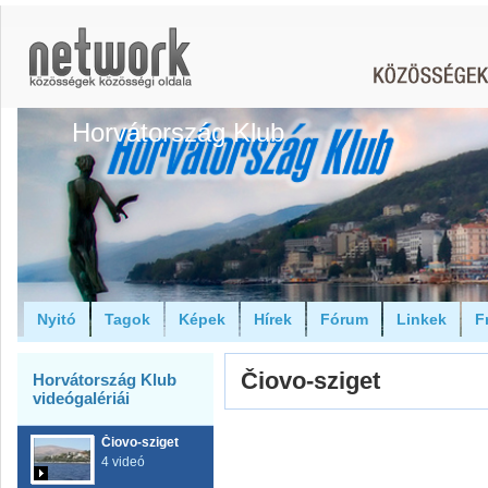
Horvátország Klub
Nyitó
Tagok
Képek
Hírek
Fórum
Linkek
F
Čiovo-sziget
Horvátország Klub
videógalériái
Čiovo-sziget
4 videó