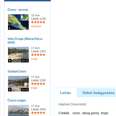
Čiovo - tervek
15 éve
Látták:1236
torekani
Vela Draga (Mavarštica-
öböl)
17 éve
Látták:1397
trogir
03:13
SaldunCiovo
17 éve
Látták:1108
trogir
03:42
Leírás
Videó beágyazása
Čiovo-sziget
Hajóval Ciovo körül
17 éve
Látták:2063
Címkék:
ciovo
okrug gornji
trogir