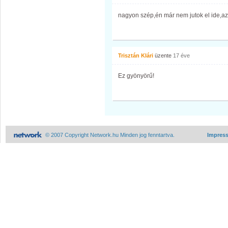
nagyon szép,én már nem jutok el ide,az
Trisztán Klári
üzente
17 éve
Ez gyönyörű!
© 2007 Copyright Network.hu Minden jog fenntartva.
Impres