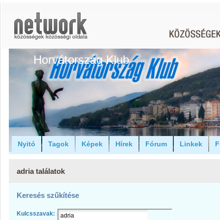
Horvátország Klub
Nyitó
Tagok
Képek
Hírek
Fórum
Linkek
F
adria találatok
Keresés szűkítése
Kulcsszavak: