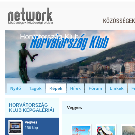
Horvátország Klub
Nyitó
Tagok
Képek
Hírek
Fórum
Linkek
F
HORVÁTORSZÁG
Vegyes
KLUB KÉPGALÉRIÁI
Vegyes
156 kép