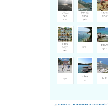
Útköz
Horvá
rab-s
ben,
t heg
ziget
rossz...
yek
.
szép
P100
helye
bol3
647
ken.
milna
split
bol2
1
VISSZA A(Z) HORVÁTORSZÁG KLUB KÖZ