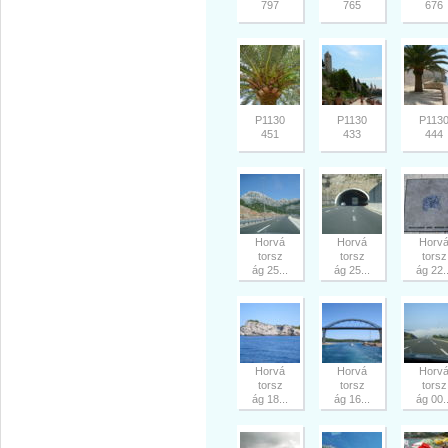
797
765
676
P1130
P1130
P113
451
433
444
Horvá
Horvá
Horv
torsz
torsz
torsz
ág 25...
ág 25...
ág 22..
Horvá
Horvá
Horv
torsz
torsz
torsz
ág 18...
ág 16...
ág 00..