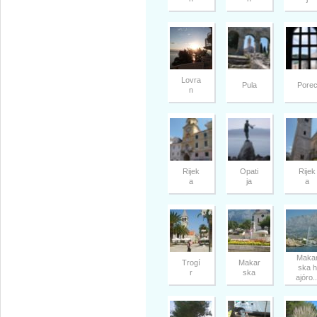
Lovra
Pula
Pore
n
Rijek
Opati
Rijek
a
ja
a
Maka
Trogí
Makar
ska h
r
ska
ajóro..