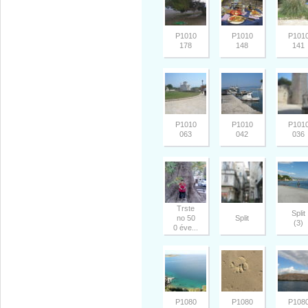
P1010
P1010
P101
178
148
141
P1010
P1010
P101
063
042
036
Trste
Split
no 50
Split
(3)
0 éve...
P1080
P1080
P108