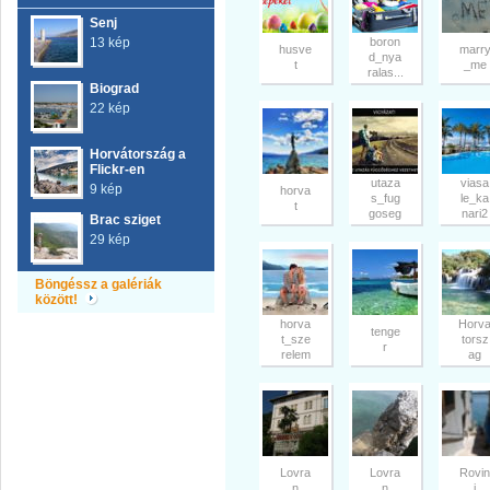
Senj
13 kép
boron
husve
marr
d_nya
t
_me
ralas...
Biograd
22 kép
Horvátország a
Flickr-en
utaza
viasa
9 kép
horva
s_fug
le_ka
t
goseg
nari2
Brac sziget
29 kép
Böngéssz a galériák
között!
horva
Horv
tenge
t_sze
torsz
r
relem
ag
Lovra
Lovra
Rovin
n
n
j