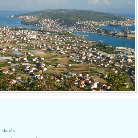
:
Utazás