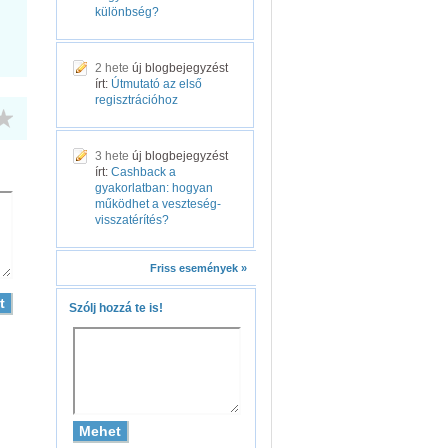
különbség?
2 hete
új blogbejegyzést
írt:
Útmutató az első
regisztrációhoz
3 hete
új blogbejegyzést
írt:
Cashback a
gyakorlatban: hogyan
működhet a veszteség-
visszatérítés?
Friss események »
Szólj hozzá te is!