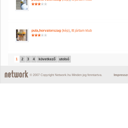
pula,horvatorszag
(kép)
,
Itt jártam klub
1
2
3
4
következő
utolsó
© 2007 Copyright Network.hu Minden jog fenntartva.
Impress