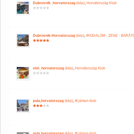
Dubrovnik_horvatorszag
(kép)
,
Horvátország Klub
Dubrovnik-Horvatorszag
(kép)
,
IRODALOM - ZENE - BARÁT
etel_horvatorszag
(kép)
,
Horvátország Klub
pula,horvatorszag
(kép)
,
Itt jártam klub
pula,horvatorszag
(kép)
,
Itt jártam klub