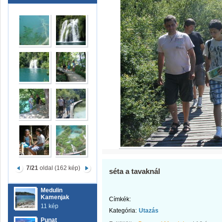
7/21
oldal (162 kép)
séta a tavaknál
Medulin
Kamenjak
Címkék:
11 kép
Kategória:
Utazás
Punat