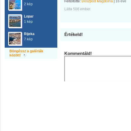
Feltöltötte:
Doszpod Magdolna
|
16 éve
2 kép
Látta 508 ember.
Lopar
1 kép
Rijeka
Értékeld!
7 kép
Böngéssz a galériák
Kommentáld!
között!