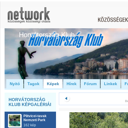
Horvátország Klub
Nyitó
Tagok
Képek
Hírek
Fórum
Linkek
F
HORVÁTORSZÁG
Di
KLUB KÉPGALÉRIÁI
Plitvicei-tavak
Nemzeti Park
162 kép