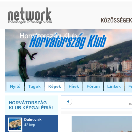
Horvátország Klub
Nyitó
Tagok
Képek
Hírek
Fórum
Linkek
F
HORVÁTORSZÁG
Di
KLUB KÉPGALÉRIÁI
Dubrovnik
42 kép