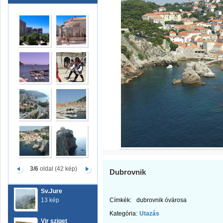
3/6
oldal (42 kép)
Dubrovnik
Sv.Jure
13 kép
Címkék:
dubrovnik óvárosa
Kategória:
Utazás
Vir sziget