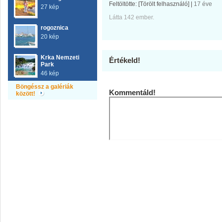
Feltöltötte:
[Törölt felhasználó]
|
17 éve
27 kép
Látta 142 ember.
rogoznica
20 kép
Krka Nemzeti
Értékeld!
Park
46 kép
Böngéssz a galériák
Kommentáld!
között!