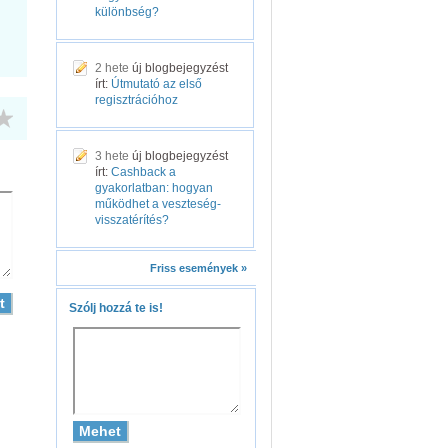
különbség?
2 hete
új blogbejegyzést
írt:
Útmutató az első
regisztrációhoz
3 hete
új blogbejegyzést
írt:
Cashback a
gyakorlatban: hogyan
működhet a veszteség-
visszatérítés?
Friss események »
Szólj hozzá te is!