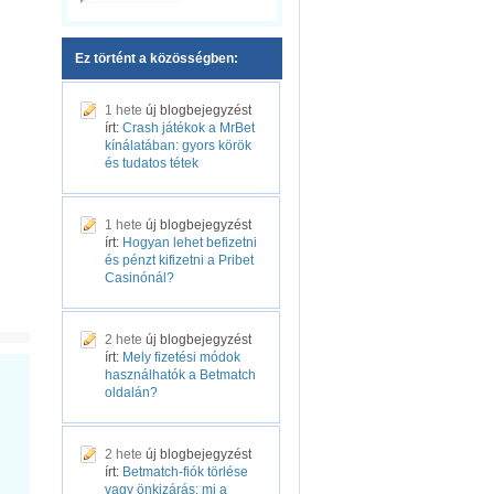
Ez történt a közösségben:
1 hete
új blogbejegyzést
írt:
Crash játékok a MrBet
kínálatában: gyors körök
és tudatos tétek
1 hete
új blogbejegyzést
írt:
Hogyan lehet befizetni
és pénzt kifizetni a Pribet
Casinónál?
2 hete
új blogbejegyzést
írt:
Mely fizetési módok
használhatók a Betmatch
oldalán?
2 hete
új blogbejegyzést
írt:
Betmatch-fiók törlése
vagy önkizárás: mi a