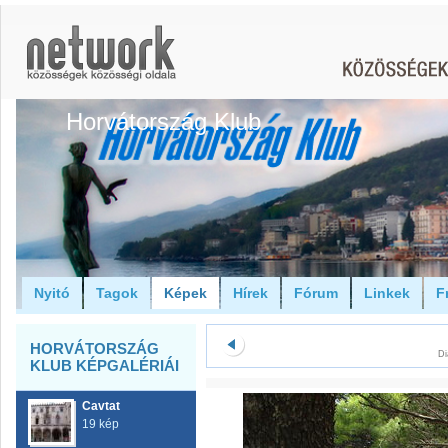
Horvátország Klub
Nyitó
Tagok
Képek
Hírek
Fórum
Linkek
F
HORVÁTORSZÁG
Di
KLUB KÉPGALÉRIÁI
Cavtat
19 kép