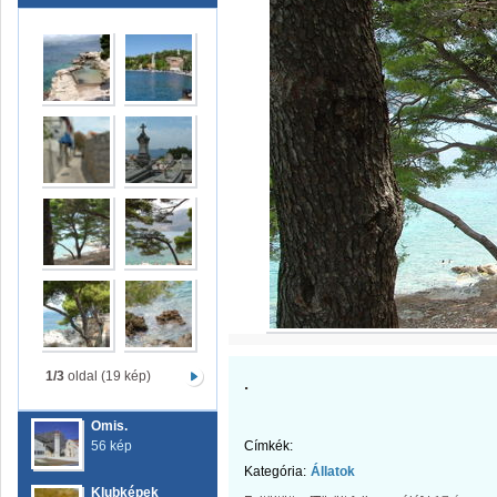
1/3
oldal (19 kép)
.
Omis.
56 kép
Címkék:
Kategória:
Állatok
Klubképek