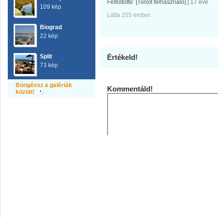
Feltöltötte:
[Törölt felhasználó]
|
17 éve
109 kép
Látta 255 ember.
Biograd
22 kép
Split
Értékeld!
73 kép
Böngéssz a galériák
Kommentáld!
között!