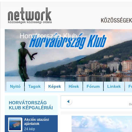
Horvátország Klub
Nyitó
Tagok
Képek
Hírek
Fórum
Linkek
F
HORVÁTORSZÁG
Di
KLUB KÉPGALÉRIÁI
Akciós utazási
ajánlatok
24 kép