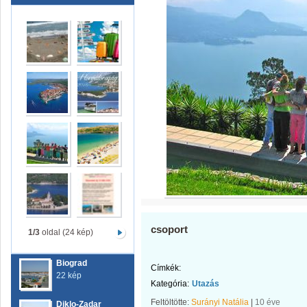
csoport
1/3
oldal (24 kép)
Biograd
Címkék:
22 kép
Kategória:
Utazás
Feltöltötte:
Surányi Natália
|
10 éve
Diklo-Zadar